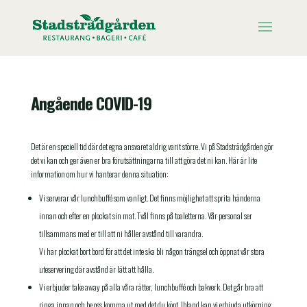
Angående COVID-19
Det är en speciell tid där det egna ansvaret aldrig varit större. Vi på Stadsträdgården gör
det vi kan och ger även er bra förutsättningarna till att göra det ni kan. Här är lite
information om hur vi hanterar denna situation:
Vi serverar vår lunchbuffé som vanligt. Det finns möjlighet att sprita händerna
innan och efter en plockat sin mat. Tvål finns på toaletterna. Vår personal ser
tillsammans med er till att ni håller avstånd till varandra.
Vi har plockat bort bord för att det inte ska bli någon trängsel och öppnat vår stora
uteservering där avstånd är lätt att hålla.
Vi erbjuder take away på alla våra rätter, lunchbuffé och bakverk. Det går bra att
ringa innan och be oss komma ut med det du köpt. Ibland kan vi erbjuda utkörning,