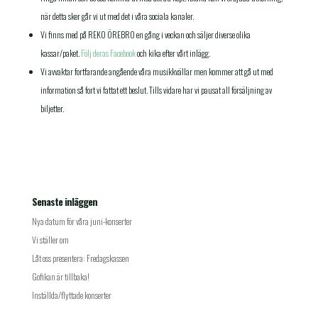
när detta sker går vi ut med det i våra sociala kanaler.
Vi finns med på REKO ÖREBRO en gång i veckan och säljer diverse olika
kassar/paket.
Följ deras Facebook
och kika efter vårt inlägg.
Vi avvaktar fortfarande angående våra musikkvällar men kommer att gå ut med
information så fort vi fattat ett beslut. Tills vidare har vi pausat all försäljning av
biljetter.
Senaste inläggen
Nya datum för våra juni-konserter
Vi ställer om
Låt oss presentera: Fredagskassen
Gofikan är tillbaka!
Inställda/flyttade konserter