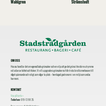
Wahlgren
Strömstedt
OM OSS
Hos oss handlar det om egenodlade grönsaker och en vilja att ge det gröna lite större utrymme
vid sidan av köttet och fisken. Vi vill uppgradera grönsakerna från trista birollsinnehavare till
något spännande och roligt, som vågar ta plats – hemlagad gastronomi i en miljö som andas
harmoni.
KONTAKT
Visa på karta »
Telefon:
019-13 98 35