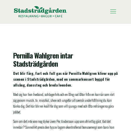
Pernilla Wahlgren intar
Stadsträdgården
Det blir färg, fart och full gas när Pernilla Wahlgren kliver upp på
scenen i Stadsträdgården, med en sommar­konsert byggd för
allsång, danssteg och breda leenden.
Med sig har hon liveband, schlagerhits och en lång rad låtar från en karriär som rört
sig genom musik, tv, musikal, show och ungefär all svensk underhållning du kan
tänka dig. Det här blir en kväll för dig som vill sjunga med och låta refrängerna göra
jobbet.
Som om det inte vore nog dyker även Per Andersson upp som ofrivillig gäst. Vad det
innebär? Sannolikt precis den typ av lagom okontrollerad bonus­energi som bara han