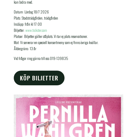
kan bidra med.
Datum: Lördag 18/7 2026
Plats: Stadsträdgården, trädgården
Insläpp: från kl 17:00
Biljetter:
www.tickster.com
Platser: Biljetter gäller ståplats. Vi tar ej plats reservationer.
Mat: Vi serverar en speciell konsertmeny som ej finns övriga kvällar.
Åldergräns: 13 år
Vid frågor ring gärna till oss 019-139835
KÖP BILJETTER