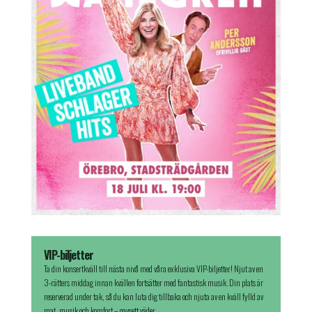
VIP-biljetter
Ta din konsertkväll till nästa nivå med våra exklusiva VIP-biljetter! Njut av en
3-rätters middag innan kvällen fortsätter med fantastisk musik. Din plats är
reserverad under tak, så du kan luta dig tillbaka och njuta av en kväll fylld av
mat, musik och komfort – oavsett väder.