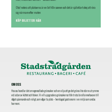
Obs! notera att platserna är en bit från scenen och det är självklart okej att röra
sig närmare efter maten
KÖP BILJETTER HÄR
OM OSS
Hos oss handlar det om egenodlade grönsaker och en vilja att ge det gröna lite större utrymme
vid sidan av köttet och fisken. Vi vill uppgradera grönsakerna från trista birollsinnehavare till
något spännande och roligt, som vågar ta plats – hemlagad gastronomi i en miljö som andas
harmoni.