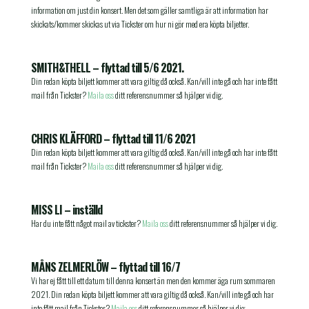
information om just din konsert. Men det som gäller samtliga är att information har
skickats/kommer skickas ut via Tickster om hur ni gör med era köpta biljetter.
SMITH&THELL – flyttad till 5/6 2021.
Din redan köpta biljett kommer att vara giltig då också. Kan/vill inte gå och har inte fått
mail från Tickster?
Maila oss
ditt referensnummer så hjälper vi dig.
CHRIS KLÄFFORD – flyttad till 11/6 2021
Din redan köpta biljett kommer att vara giltig då också. Kan/vill inte gå och har inte fått
mail från Tickster?
Maila oss
ditt referensnummer så hjälper vi dig.
MISS LI – inställd
Har du inte fått något mail av tickster?
Maila oss
ditt referensnummer så hjälper vi dig.
MÅNS ZELMERLÖW – flyttad till 16/7
Vi har ej fått till ett datum till denna konsert än men den kommer äga rum sommaren
2021. Din redan köpta biljett kommer att vara giltig då också. Kan/vill inte gå och har
inte fått mail från Tickster?
Maila oss
ditt referensnummer så hjälper vi dig.