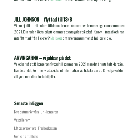
JILL JOHNSON – flyttad till 13/8
Vi har ej fått till ett datum till denna konsert än men den kommer äga rum sommaren
2021. Din redan köpta biljett kommer att vara giltig då också. Kan/vill inte gå och har
inte fått mail från Tickster?
Maila oss
ditt referensnummer så hjälper vi dig.
ARVINGARNA – vi jobbar på det
Vi jobbar på att få konserten flyttad till sommaren 2021 men det är inte helt klart än.
När det är det, kommer vi att skicka ut information via tickster där du får välja vad du
vill göra med dina köpta biljetter.
Senaste inläggen
Nya datum för våra juni-konserter
Vi ställer om
Låt oss presentera: Fredagskassen
Gofikan är tillbaka!